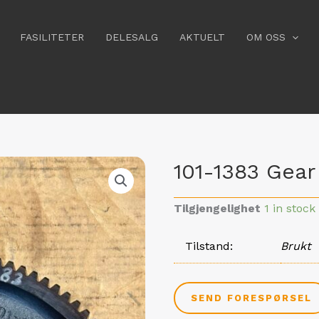
FASILITETER
DELESALG
AKTUELT
OM OSS
101-1383 Gear
Tilgjengelighet
1 in stock
Tilstand
Brukt
SEND FORESPØRSEL