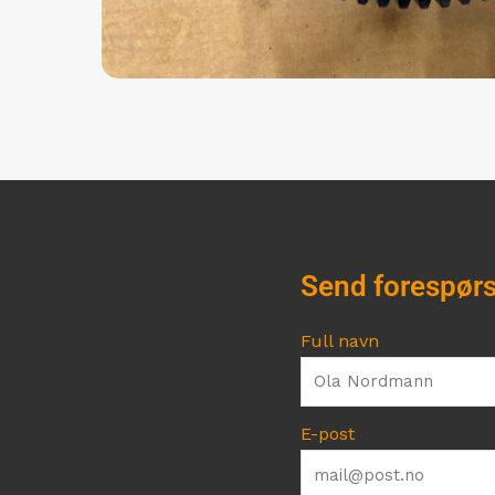
Send forespørs
Full navn
E-post