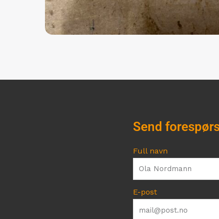
Send forespørs
Full navn
E-post