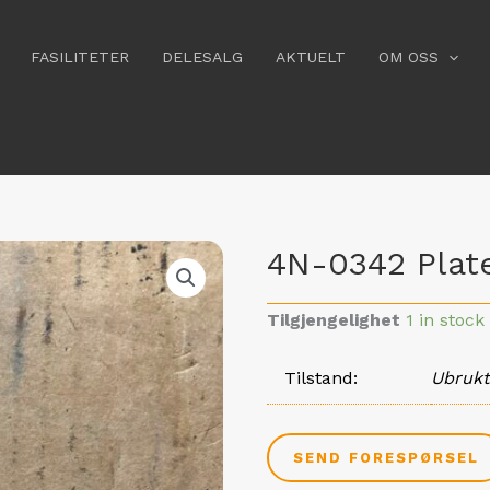
FASILITETER
DELESALG
AKTUELT
OM OSS
4N-0342 Plat
Tilgjengelighet
1 in stock
Tilstand
Ubrukt
SEND FORESPØRSEL