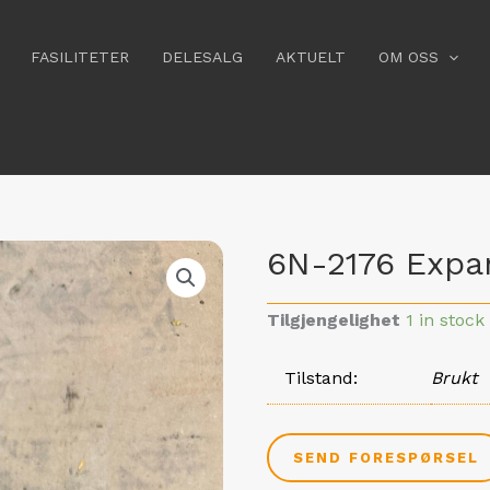
FASILITETER
DELESALG
AKTUELT
OM OSS
6N-2176 Expa
Tilgjengelighet
1 in stock
Tilstand
Brukt
SEND FORESPØRSEL