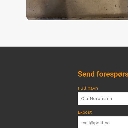
Send forespørs
Full navn
E-post