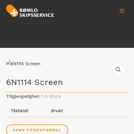
Hopp
MAI
rett
MEN
til
innholdet
6N1114 Screen
Tilgjengelighet
1 in stock
Tilstand
Brukt
SEND FORESPØRSEL