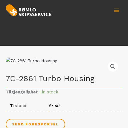
Hopp
MAI
rett
MEN
til
innholdet
7C-2861 Turbo Housing
Tilgjengelighet
1 in stock
Tilstand
Brukt
SEND FORESPØRSEL