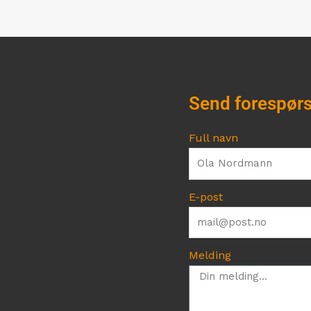
Send forespørs
Full navn
E-post
Melding