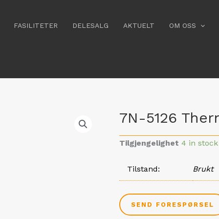
FASILITETER
DELESALG
AKTUELT
OM OSS
7N-5126 Ther
Tilgjengelighet
4 in stock
Tilstand
Brukt
SEND FORESPØRSEL