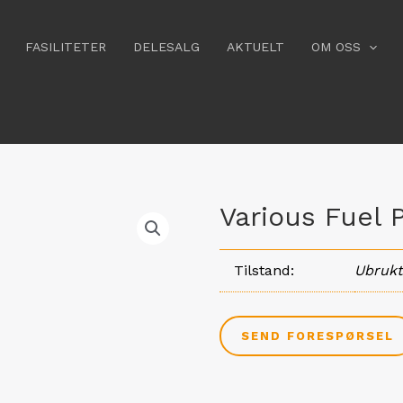
FASILITETER
DELESALG
AKTUELT
OM OSS
Various Fuel 
Tilstand
Ubrukt
SEND FORESPØRSEL